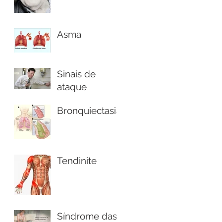
Asma
Sinais de
ataque
cardíaco, fique
Bronquiectasia
atento!
Tendinite
Síndrome das