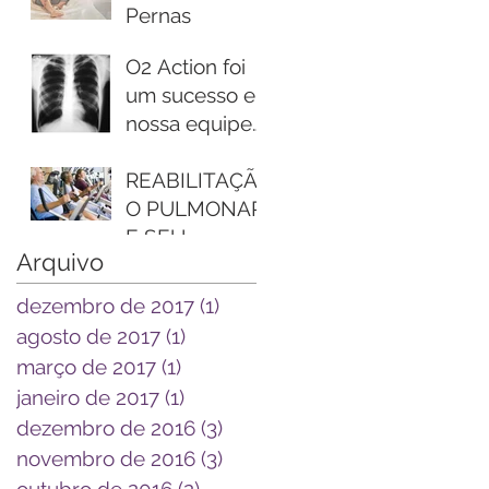
Pernas
Inquietas:
O2 Action foi
conheça o
um sucesso e
distúrbio que
nossa equipe
atrapalha o
estava lá para
sono
combater o
REABILITAÇÃ
tabagismo e
O PULMONAR
em prol da
E SEU
Arquivo
saúde no di
IMPACTO NAS
DOENÇAS
dezembro de 2017
(1)
1 post
PULMONARES
agosto de 2017
(1)
1 post
CRÔNICAS
março de 2017
(1)
1 post
janeiro de 2017
(1)
1 post
dezembro de 2016
(3)
3 posts
novembro de 2016
(3)
3 posts
outubro de 2016
(2)
2 posts