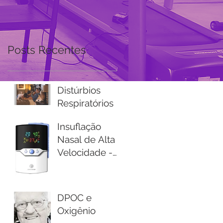
Posts Recentes
Distúrbios
Respiratórios
do Sono:
Insuflação
Apneia do
Nasal de Alta
Sono
Velocidade -
Precision flow
- Terapia de
Alto fluxo
DPOC e
Oxigênio