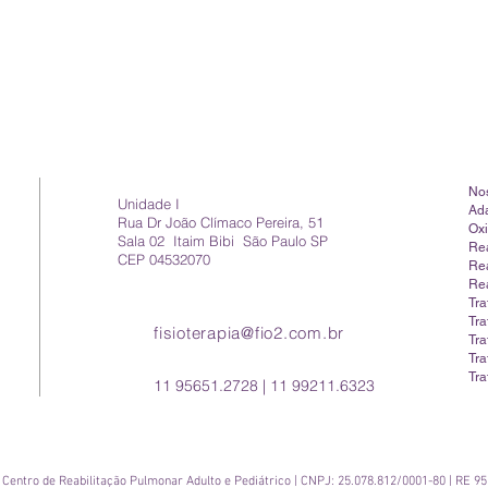
Nos
Unidade I
Ad
Rua Dr João Clímaco Pereira, 51
Ox
Sala 02 Itaim Bibi São Paulo SP
Rea
CEP 04532070
Rea
Rea
Tr
Tra
fisioterapia@fio2.com.br
Tr
Tra
Tra
11 95651.2728 | 11 99211.6323
 Centro de Reabilitação Pulmonar Adulto e Pediátrico | CNPJ: 25.078.812/0001-80 | RE 9