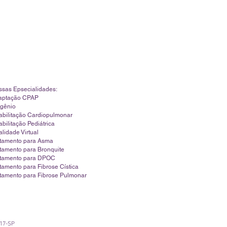
sas Epsecialidades:
aptação CPAP
igênio
bilitação Cardiopulmonar
bilitação Pediátrica
lidade Virtual
atamento para Asma
tamento para Bronquite
atamento para DPOC
tamento para Fibrose
Cística
tamento para Fibrose Pulmonar
517-SP