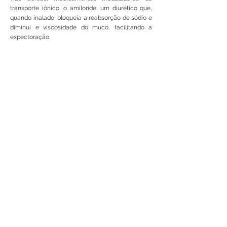
transporte iônico, o amiloride, um diurético que,
quando inalado, bloqueia a reabsorção de sódio e
diminui e viscosidade do muco, facilitando a
expectoração.
Todavia seu tempo de ação é curto, implicando
em numerosas inalações; e mucolíticos, como a
acetilcisteína, que age na liquefação do muco,
mas não tem eficácia clínica comprovada e
causa, frequentemente, broncoespasmos.
Técnicas mecânicas são manobras físicas que
tem por objetivo expelir o muco das vias aéreas
sem uso de medicamentos. Algumas necessitam
do auxílio de outra pessoa, algumas de um
terapeuta, outras podem ser realizadas sozinhas.
Alguns exemplos de técnicas mecânicas:
Tosse dirigida
O paciente deve ser ensinado o posicionamento
adequado que ajude na tosse e exercícios de
respiração, para que a tosse seja efetiva e evite o
colapso das vias aéreas.
Técnica de Expiração Forçada (TEF)
Consiste de duas expirações forçadas seguida de
respiração relaxada e controlada. O objetivo é a