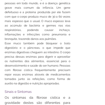
pessoas em todo mundo, e é a doença genética
grave mais comum da infância. Um gene
defeituoso e a proteína produzida por ele fazem
com que o corpo produza muco de 30 a 60 vezes
mais espesso que o usual. O muco espesso leva
ao acúmulo de bactéria e germes nas vias
respiratórias, podendo causar inchaço,
inflamações e infecções como pneumonia e
bronquite, trazendo danos aos pulmões.
Esse muco também pode bloquear o trato
digestório e o pâncreas, o que impede que
enzimas digestivas cheguem ao intestino. O corpo
precisa dessas enzimas para digerir e aproveitar
os nutrientes dos alimentos, essencial para o
desenvolvimento e saúde do ser humano. Pessoas
com fibrose cística frequentemente precisam
repor essas enzimas através de medicamentos
tomados junto às refeições, como forma de
auxílio na digestão e nutrição apropriadas.
Sinais e Sintomas
Os sintomas da fibrose cística e a
gravidade destes são diferentes para