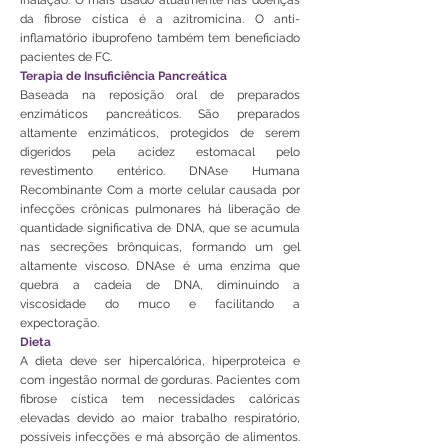
inalação. O mais usado atualmente nas doenças
da fibrose cística é a azitromicina. O anti-
inflamatório ibuprofeno também tem beneficiado
pacientes de FC.
Terapia de Insuficiência Pancreática
Baseada na reposição oral de preparados
enzimáticos pancreáticos. São preparados
altamente enzimáticos, protegidos de serem
digeridos pela acidez estomacal pelo
revestimento entérico. DNAse Humana
Recombinante Com a morte celular causada por
infecções crônicas pulmonares há liberação de
quantidade significativa de DNA, que se acumula
nas secreções brônquicas, formando um gel
altamente viscoso. DNAse é uma enzima que
quebra a cadeia de DNA, diminuindo a
viscosidade do muco e facilitando a
expectoração.
Dieta
A dieta deve ser hipercalórica, hiperproteica e
com ingestão normal de gorduras. Pacientes com
fibrose cística tem necessidades calóricas
elevadas devido ao maior trabalho respiratório,
possíveis infecções e má absorção de alimentos.