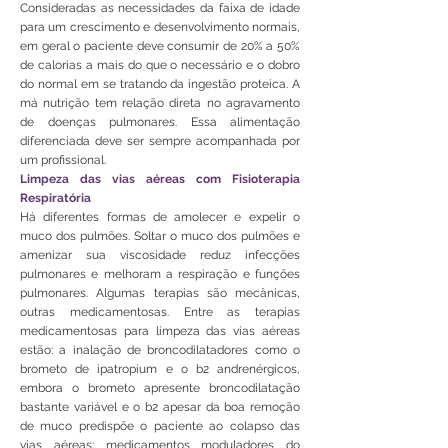
Consideradas as necessidades da faixa de idade
para um crescimento e desenvolvimento normais,
em geral o paciente deve consumir de 20% a 50%
de calorias a mais do que o necessário e o dobro
do normal em se tratando da ingestão proteica. A
má nutrição tem relação direta no agravamento
de doenças pulmonares. Essa alimentação
diferenciada deve ser sempre acompanhada por
um profissional.
Limpeza das vias aéreas com Fisioterapia
Respiratória
Há diferentes formas de amolecer e expelir o
muco dos pulmões. Soltar o muco dos pulmões e
amenizar sua viscosidade reduz infecções
pulmonares e melhoram a respiração e funções
pulmonares. Algumas terapias são mecânicas,
outras medicamentosas. Entre as terapias
medicamentosas para limpeza das vias aéreas
estão: a inalação de broncodilatadores como o
brometo de ipatropium e o b2 andrenérgicos,
embora o brometo apresente broncodilatação
bastante variável e o b2 apesar da boa remoção
de muco predispõe o paciente ao colapso das
vias aéreas; medicamentos moduladores do