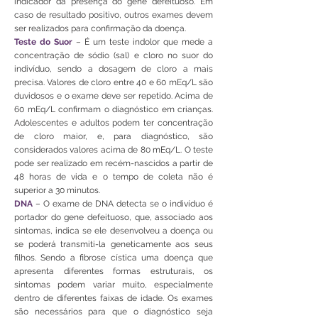
indicador da presença do gene defeituoso. Em
caso de resultado positivo, outros exames devem
ser realizados para confirmação da doença.
Teste do Suor
– É um teste indolor que mede a
concentração de sódio (sal) e cloro no suor do
indivíduo, sendo a dosagem de cloro a mais
precisa. Valores de cloro entre 40 e 60 mEq/L são
duvidosos e o exame deve ser repetido. Acima de
60 mEq/L confirmam o diagnóstico em crianças.
Adolescentes e adultos podem ter concentração
de cloro maior, e, para diagnóstico, são
considerados valores acima de 80 mEq/L. O teste
pode ser realizado em recém-nascidos a partir de
48 horas de vida e o tempo de coleta não é
superior a 30 minutos.
DNA
– O exame de DNA detecta se o indivíduo é
portador do gene defeituoso, que, associado aos
sintomas, indica se ele desenvolveu a doença ou
se poderá transmiti-la geneticamente aos seus
filhos. Sendo a fibrose cística uma doença que
apresenta diferentes formas estruturais, os
sintomas podem variar muito, especialmente
dentro de diferentes faixas de idade. Os exames
são necessários para que o diagnóstico seja