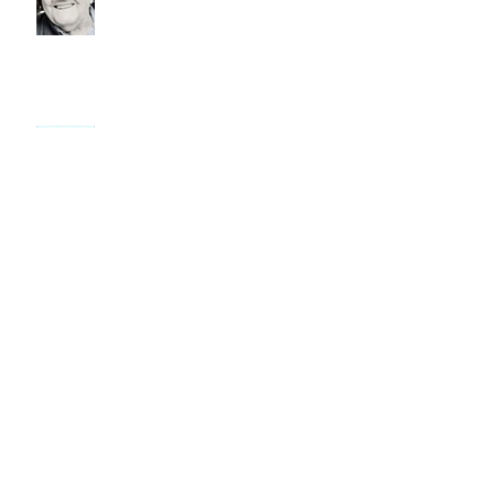
DPOC e Oxigênio
Asma
Sinais de ataque cardíaco,
fique atento!
Bronquiectasia