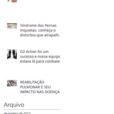
Síndrome das Pernas
Inquietas: conheça o
distúrbio que atrapalha
o sono
O2 Action foi um
sucesso e nossa equipe
estava lá para combater
o tabagismo e em prol
da saúde no di
REABILITAÇÃO
PULMONAR E SEU
IMPACTO NAS DOENÇAS
PULMONARES CRÔNICAS
Arquivo
dezembro de 2017