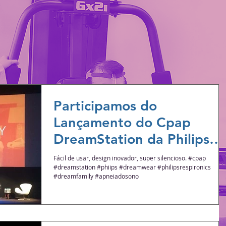
Participamos do
Lançamento do Cpap
DreamStation da Philips
muito eficaz no tratament
Fácil de usar, design inovador, super silencioso. #cpap
#dreamstation #phiips #dreamwear #philipsrespironics
da Apneia do S
#dreamfamily #apneiadosono