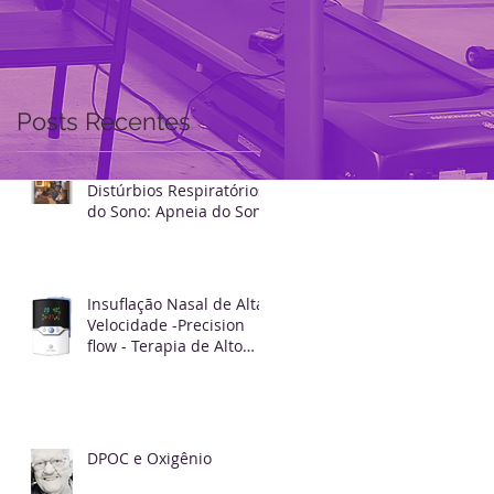
Breathless
Posts Recentes
s
Distúrbios Respiratórios
do Sono: Apneia do Sono
Insuflação Nasal de Alta
Velocidade -Precision
flow - Terapia de Alto
fluxo
DPOC e Oxigênio