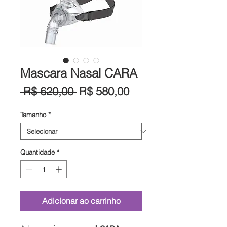
Mascara Nasal CARA
Preço
Preço
 R$ 620,00 
R$ 580,00
normal
promocional
Tamanho
*
Quantidade
*
Adicionar ao carrinho