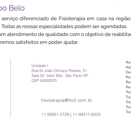
po Belo
erviço diferenciado de Fisioterapia em casa na região 
. Todas as nossas especialidades podem ser agendadas.
m atendimento de qualidade com o objetivo de reabilitar
remos satisfeitos em poder ajudar.
Nos
Unidade I
Ad
Rua Dr João Clímaco Pereira, 51
Ox
Sala 02 Itaim Bibi São Paulo SP
Rea
CEP 04532070
Rea
Rea
Tr
Tra
fisioterapia@fio2.com.br
Tr
Tra
Tra
11 95651.2728 | 11 99211.6323