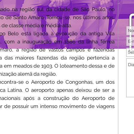
tuado na
região sul
da cidade de
São Paulo
, no
pio de
Santo Amaro
. Tornou-se, nos últimos anos,
 de classe média e média-alta.
o Belo está ligada à evolução da antiga Vila
io, com a inauguração em 1886 da linha férrea
Amaro, a região de vastos campos e fazendas
 das maiores fazendas da região pertencia a
da em meados de 1903. O loteamento dessa e de
onização alemã da região.
ncontra-se o
Aeroporto de Congonhas
, um dos
ca Latina
. O
aeroporto
apenas deixou de ser a
ernacionais após a construção do
Aeroporto de
ar de possuir um intenso movimento de viagens