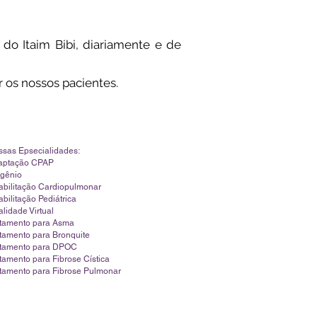
do Itaim Bibi, diariamente e de
 os nossos pacientes.
sas Epsecialidades:
aptação CPAP
igênio
bilitação Cardiopulmonar
bilitação Pediátrica
lidade Virtual
atamento para Asma
tamento para Bronquite
atamento para DPOC
tamento para Fibrose
Cística
tamento para Fibrose Pulmonar