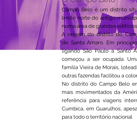
Campo Belo é um distrito si
limite norte do antigo municí
numa área de grandes edifícios
A origem do distrito do Camp
de
Santo Amaro
. Em princíp
ligando São Paulo a Santo 
começou a ser ocupada. Uma
família
Vieira de Morais
, lotea
outras fazendas facilitou a col
No distrito do Campo Belo e
mais movimentados da
Améri
referência para viagens int
Cumbica
, em
Guarulhos
, apes
para todo o território nacional